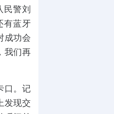
队民警刘
还有蓝牙
对成功会
，我们再
卡口。记
上发现交