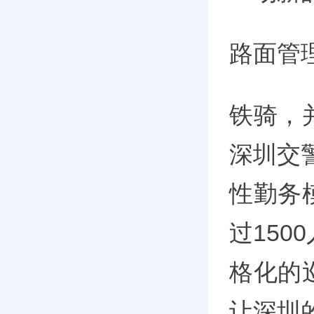
路面管理
铁骑，
深圳交
性勤务
过15
格化的
让深圳