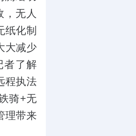
故，无人
无纸化制
大大减少
记者了解
远程执法
铁骑+无
管理带来