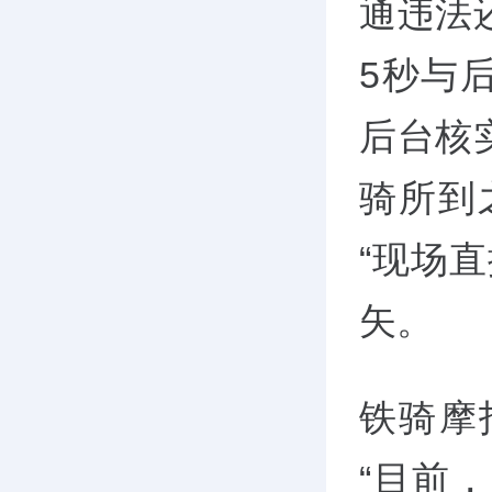
通违法
5秒与
后台核
骑所到
“现场
矢。
铁骑摩
“目前