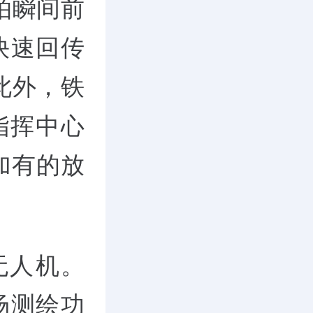
拍瞬间前
快速回传
此外，铁
指挥中心
加有的放
无人机。
场测绘功