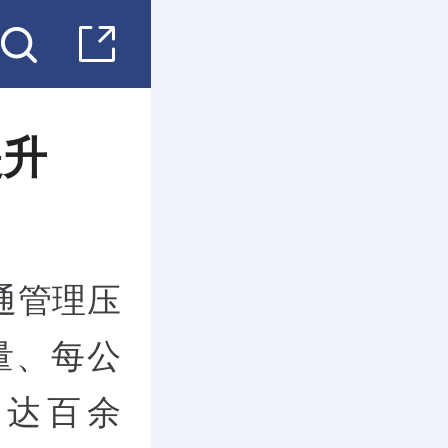
提升
通管理压
量、每公
口达百余