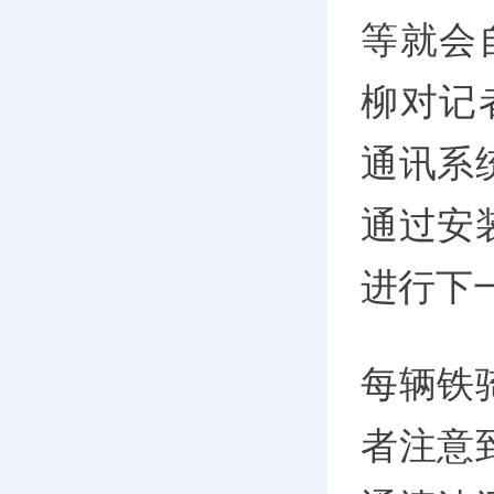
等就会
柳对记
通讯系
通过安
进行下
每辆铁
者注意