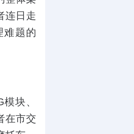
者连日走
理难题的
G模块、
者在市交