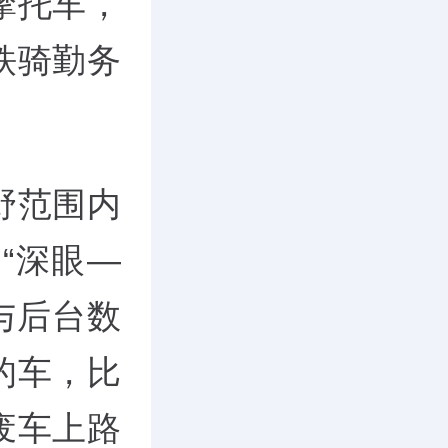
摩托车，
铁骑勤务
野范围内
“深眼—
与后台数
的车，比
废车上路