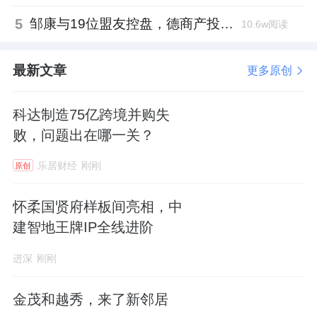
5
邹康与19位盟友控盘，德商产投服务散户绝迹
10.6w阅读
最新文章
更多原创
科达制造75亿跨境并购失
败，问题出在哪一关？
乐居财经
刚刚
原创
怀柔国贤府样板间亮相，中
建智地王牌IP全线进阶
进深
刚刚
金茂和越秀，来了新邻居