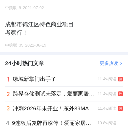
中购联
9
2021-07-02
成都市锦江区特色商业项目
考察行！
中购联
35
2021-06-19
24小时热门文章
更多热读
绿城新掌门出手了
11.4w阅读
热
跨界存储测试未落定，爱丽家居复牌前自揭多重风险
11.4w阅读
热
冲刺2026年末开业！东外39MALL全球招商启幕，重构东直门商圈格局
11.4w阅读
热
4
9连板后复牌再涨停！爱丽家居市盈率318倍，跨界收购案尚未落地
10.8w阅读