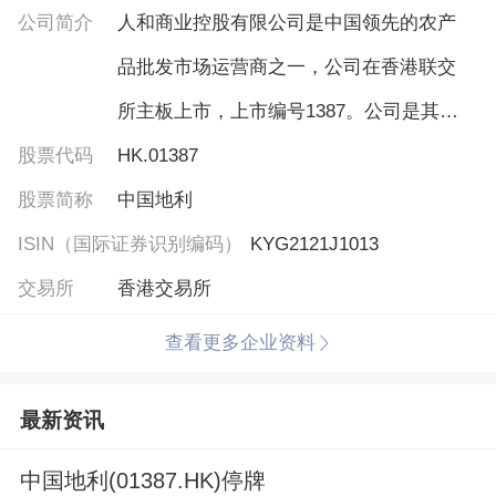
公司简介
‍‍人和商业控股有限公司是中国领先的农产
品批发市场运营商之一，公司在香港联交
所主板上市，上市编号1387。公司是其中
股票代码
一个最大的农产品批发市场运营商，目前
HK.01387
股票简称
在哈尔滨、沈阳、寿光、贵阳、齐齐哈
中国地利
ISIN（国际证券识别编码）
尔、牡丹江等6个城市运营8个大型农产品
KYG2121J1013
交易所
批发市场，占地面积超过186万平方米，建
香港交易所
筑面积超过113平方米。市场的主要功能包
查看更多企业资料
括批发和零售蔬菜、水果、海鲜、肉类、
最新资讯
粮油和其他食品的等农副产品，所交易农
产品的种类也覆盖全国和世界各地。‍‍
中国地利(01387.HK)停牌