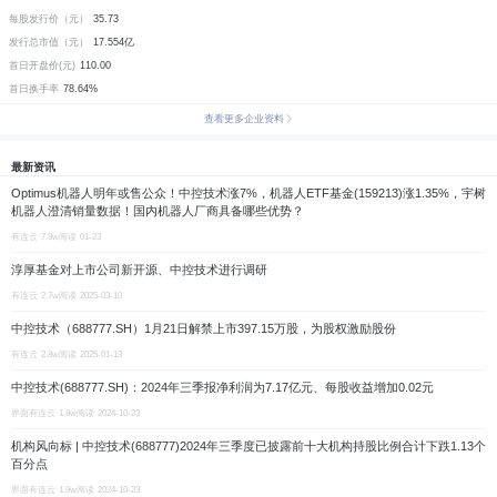
每股发行价（元）
35.73
发行总市值（元）
17.554亿
首日开盘价(元)
110.00
首日换手率
78.64%
查看更多企业资料
最新资讯
Optimus机器人明年或售公众！中控技术涨7%，机器人ETF基金(159213)涨1.35%，宇树
机器人澄清销量数据！国内机器人厂商具备哪些优势？
有连云
7.8w阅读
01-23
淳厚基金对上市公司新开源、中控技术进行调研
有连云
2.7w阅读
2025-03-10
中控技术（688777.SH）1月21日解禁上市397.15万股，为股权激励股份
有连云
2.8w阅读
2025-01-13
中控技术(688777.SH)：2024年三季报净利润为7.17亿元、每股收益增加0.02元
界面有连云
1.8w阅读
2024-10-23
机构风向标 | 中控技术(688777)2024年三季度已披露前十大机构持股比例合计下跌1.13个
百分点
界面有连云
1.9w阅读
2024-10-23