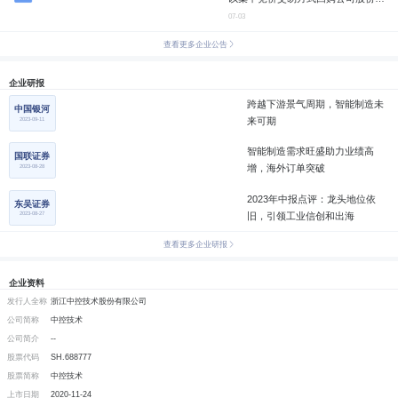
进展公告
07-03
查看更多企业公告
企业研报
跨越下游景气周期，智能制造未
中国银河
2023-09-11
来可期
智能制造需求旺盛助力业绩高
国联证券
2023-08-28
增，海外订单突破
2023年中报点评：龙头地位依
东吴证券
2023-08-27
旧，引领工业信创和出海
查看更多企业研报
企业资料
发行人全称
浙江中控技术股份有限公司
公司简称
中控技术
公司简介
--
股票代码
SH.688777
股票简称
中控技术
上市日期
2020-11-24