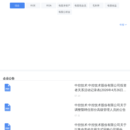
综合
ROE
ROA
每股净资产
每股现金流
毛利率
每股收益
每股公积金
年报
企业公告
中控技术:中控技术股份有限公司投资
者关系活动记录表(2026年4月26日-7
月8日)
07-14
中控技术:中控技术股份有限公司关于
调整暨聘任部分高级管理人员的公告
07-11
中控技术:中控技术股份有限公司关于
以集中竞价交易方式回购公司股份的