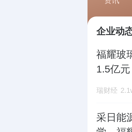
资讯
企业动
福耀玻
1.5亿元
瑞财经
2.
采日能