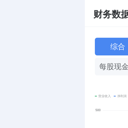
财务数据 
综合
每股现