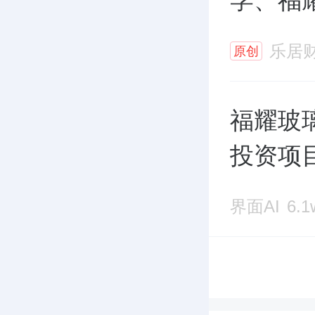
学、福
乐居
原创
福耀玻
投资项
界面AI
6.