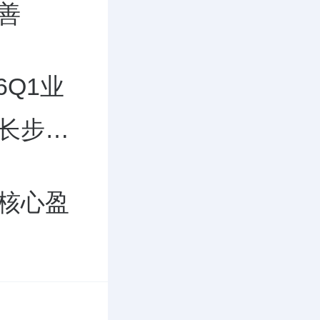
善
6Q1业
长步伐
核心盈