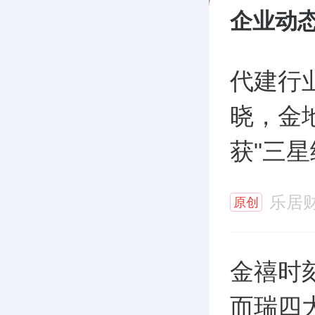
企业动
代建行
晓，金
获"三星
乐居
原创
金禧时刻
而瑞四