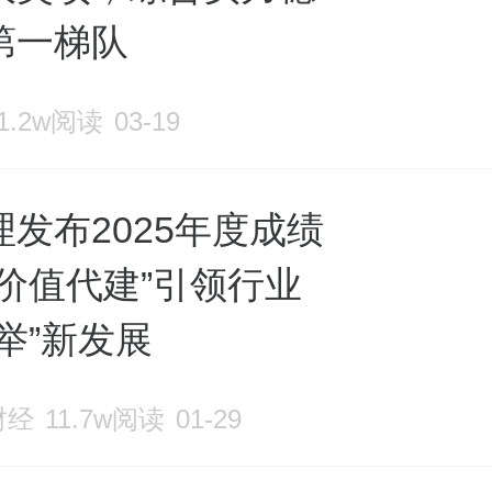
第一梯队
11.2w阅读
03-19
发布2025年度成绩
“价值代建”引领行业
举”新发展
财经
11.7w阅读
01-29