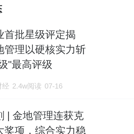
态
业首批星级评定揭
地管理以硬核实力斩
级"最高评级
财经
2.4w阅读
07-16
 | 金地管理连获克
大奖项，综合实力稳