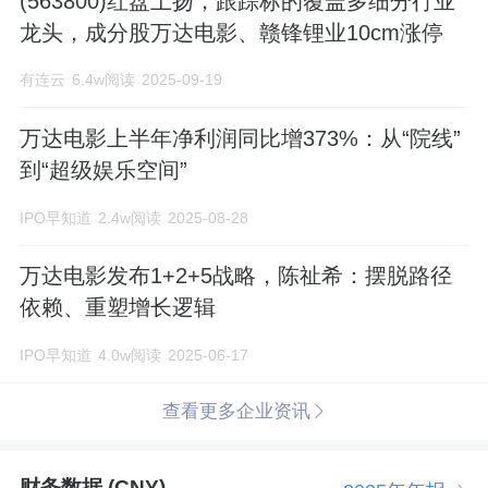
(563800)红盘上扬，跟踪标的覆盖多细分行业
龙头，成分股万达电影、赣锋锂业10cm涨停
有连云
6.4w阅读
2025-09-19
万达电影上半年净利润同比增373%：从“院线”
到“超级娱乐空间”
IPO早知道
2.4w阅读
2025-08-28
万达电影发布1+2+5战略，陈祉希：摆脱路径
依赖、重塑增长逻辑
IPO早知道
4.0w阅读
2025-06-17
查看更多企业资讯
财务数据 (CNY)