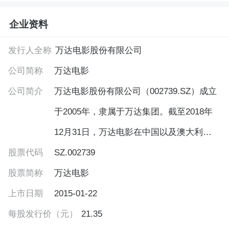
企业资料
发行人全称
万达电影股份有限公司
公司简称
万达电影
公司简介
万达电影股份有限公司（002739.SZ）成立
于2005年，隶属于万达集团。截至2018年
12月31日，万达电影在中国以及澳大利亚
股票代码
和新西兰拥有直营影院595家，银幕5279
SZ.002739
股票简称
块；包含国内直营影城541家、4807块银
万达电影
上市日期
幕。其中，万达电影在中国拥有300块
2015-01-22
每股发行价（元）
IMAX银幕,全球领先；拥有39个杜比影院。
21.35