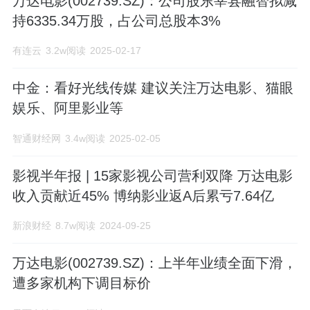
万达电影(002739.SZ)：公司股东莘县融智拟减
持6335.34万股，占公司总股本3%
有连云
3.2w阅读
2025-02-17
中金：看好光线传媒 建议关注万达电影、猫眼
娱乐、阿里影业等
智通财经网
3.4w阅读
2025-02-05
影视半年报 | 15家影视公司营利双降 万达电影
收入贡献近45% 博纳影业返A后累亏7.64亿
新浪财经
8.7w阅读
2024-09-25
万达电影(002739.SZ)：上半年业绩全面下滑，
遭多家机构下调目标价