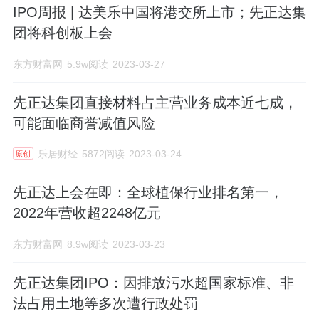
IPO周报 | 达美乐中国将港交所上市；先正达集
团将科创板上会
东方财富网
5.9w阅读
2023-03-27
先正达集团直接材料占主营业务成本近七成，
可能面临商誉减值风险
乐居财经
5872阅读
2023-03-24
原创
先正达上会在即：全球植保行业排名第一，
2022年营收超2248亿元
东方财富网
8.9w阅读
2023-03-23
先正达集团IPO：因排放污水超国家标准、非
法占用土地等多次遭行政处罚