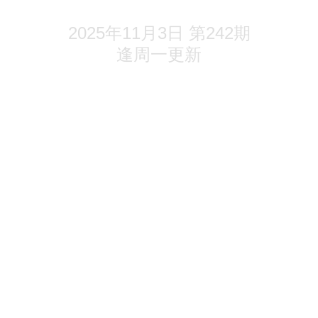
2025年11月3日 第242期
的创始人刚辞职又回来了，背后的原
逢周一更新
个
钢家居14 年，沈奕荣的上市梦终于
国资让出大股东之位，宝鹰三度易主
增超一倍，风语筑第三季度做了啥？