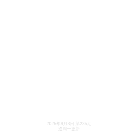
罗莱生活海外业务亏了，发财报前董秘辞了职
许镇智夫妇摆摊起家，远梦家居亏损还在继续
浙江永强盈利承压，印尼设厂寻新增长极
乐财札记
万科挥别400亿冰雪梦
民企黑马闯入一线土拍
乐居财经精选
房企掀退市潮，又一家撤离港股
2025年9月8日 第235期
逢周一更新
十强房企，包揽百强近半销售额