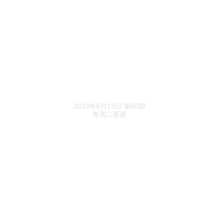
国家统计局：5月份居民消费价格同比上涨0.2%
因无法通过经营场所联系，恒大旗下足球俱乐部
被列为经营异常
万达地产转让武汉万达东湖置业90%股权，武汉
华达玖号创新投资接盘
《地产K线》精选
2023年6月13日 第50期
荣盛发展拟购买荣盛盟固利76.45%股份，新能源
每周二更新
业务将成主营业务之一
招商蛇口挂牌转让河南招商美景地产60%股权，
底价为2.43亿元
珠海万达商管9.82亿股权数额被北京金融法院冻
结