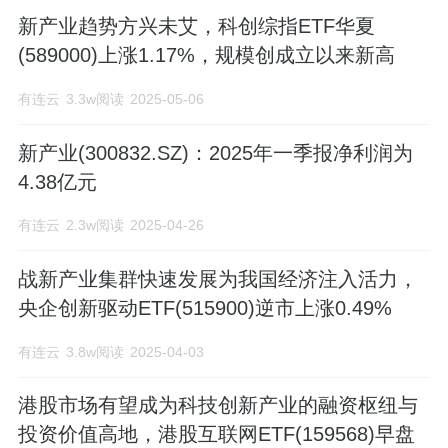
新产业趋势方兴未艾，科创综指ETF华夏
疫定量分析领域的领导者。 公司主营业
(589000)上涨1.17%，规模创成立以来新高
务：全自动化学发光免疫分析仪器及配套
有连云
3.3w阅读
2025-05-06
化学发光试剂：MAGLUMI? 800、
新产业(300832.SZ)：2025年一季报净利润为
MAGLUMI? 1000 、MAGLUMI? 2000、
4.38亿元
MAGLUMI? 2000 Plus 、MAGLUMI?
有连云
2.3w阅读
2025-04-26
4000、MAGLUMI? 4000 Plus、
战新产业集群快速发展为我国经济注入活力，
MAGLUMI? X8全自动化学发光免疫分析
央企创新驱动ETF(515900)逆市上涨0.49%
仪，配套试剂122项：甲状腺功能、性激
有连云
3.8w阅读
2025-04-03
素、肿瘤标志物、心肌标志物、术前八
项、优生优育、糖代谢、骨代谢、肝纤维
港股市场有望成为科技创新产业的融资枢纽与
投资价值高地，港股互联网ETF(159568)早盘
化、炎症监测等检测项目；全实验室自动