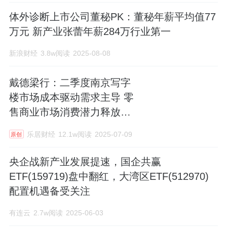
肝试剂荣获欧盟CE最高认证的化学发光厂
体外诊断上市公司董秘PK：董秘年薪平均值77
家。 新产业生物公司是中国第一家采用最
万元 新产业张蕾年薪284万行业第一
先进的“纳米免疫磁性微珠”作为系统的关键
新浪财经
3.8w阅读
2025-08-08
分离材料的公司、中国第一家采用目前该
戴德梁行：二季度南京写字
领域最先进的“人工合成的小分子有机化合
楼市场成本驱动需求主导 零
物”代替传统的酶作为发光标记物的公司、
售商业市场消费潜力释放战
中国第一家应用直接化学发光免疫分析技
新产业需求成亮点
乐居财经
12.1w阅读
2025-07-09
原创
术并实现批量生产全自动化学发光免疫分
央企战新产业发展提速，国企共赢
析仪器及配套试剂的公司。公司的研发成
ETF(159719)盘中翻红，大湾区ETF(512970)
果，填补了国内在体外诊断领域的空白，
配置机遇备受关注
打破了该领域长期被国外厂家产品垄断和
有连云
2.7w阅读
2025-06-03
技术封锁的局面，已成为中国化学发光免