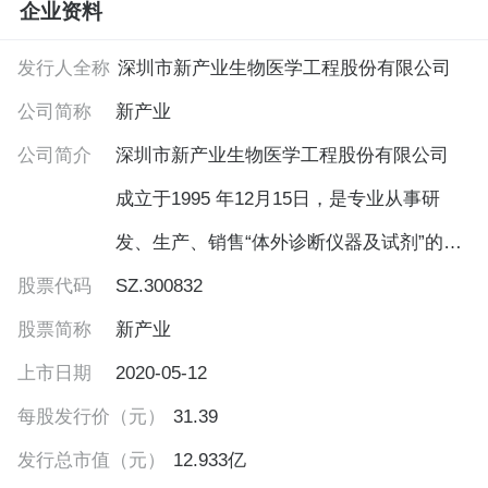
企业资料
发行人全称
深圳市新产业生物医学工程股份有限公司
公司简称
新产业
公司简介
深圳市新产业生物医学工程股份有限公司
成立于1995 年12月15日，是专业从事研
发、生产、销售“体外诊断仪器及试剂”的国
股票代码
家级高新技术企业，注册资本37,040万元
SZ.300832
股票简称
人民币。公司自成立以来，一直专注于化
新产业
上市日期
学发光免疫分析领域的研究，经过15年的
2020-05-12
每股发行价（元）
潜心努力，于2010年2月将中国第一台全自
31.39
发行总市值（元）
动化学发光免疫分析仪及配套试剂成功推
12.933亿