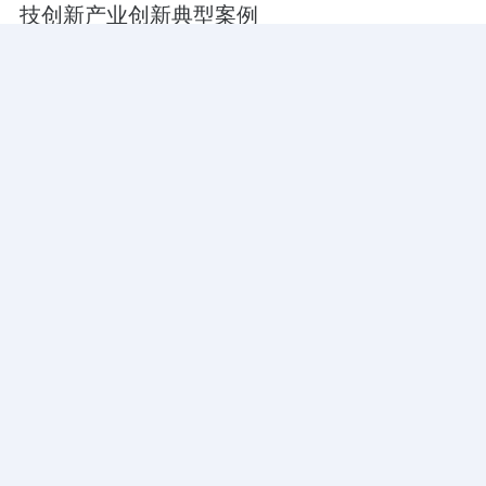
技创新产业创新典型案例
乐居财经
7.7w阅读
2024-09-23
原创
新产业(300832.SZ)：董事饶捷拟减持不超过
60万股
界面有连云
3.6w阅读
2024-09-05
解读海尔生物2024年中报：新产业实现新增长
未来成长动能确定
证券之星
2.2w阅读
2024-08-26
国资央企加速布局战新产业，推动经济运行持
续回升向好，国企共赢ETF(159719)有望受益
优质央国企价值凸显