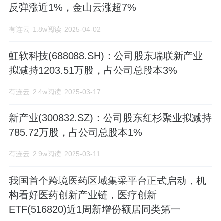
反弹涨近1%，金山云涨超7%
化流水线及配套试剂：SATLAS-TCA、
有连云
1.8w阅读
2025-04-02
PAM-MAGLUMI? X8-LST 008AS；模块化
生化免疫分析系统：Biolumi? 8000及配套
虹软科技(688088.SH)：公司股东瑞联新产业
拟减持1203.51万股，占公司总股本3%
试剂；全自动生化分析仪器：Biossays?
有连云
2.4w阅读
2025-03-17
BC1200 、Biossays? BC2200及生化试
剂：血脂、肝功能、肾功能、心肌酶谱
新产业(300832.SZ)：公司股东红杉聚业拟减持
785.72万股，占公司总股本1%
等。 公司现有员工1700多人，其中博士、
硕士及海外归国人士200多人。公司拥有试
有连云
2.9w阅读
2025-03-11
剂研发及生产中心、仪器研发及制造中
我国首个跨境医药区域集采平台正式启动，机
心、营销中心等专业团队支持公司的快速
构看好医药创新产业链，医疗创新
ETF(516820)近1周新增份额居同类第一
发展。试剂研发及生产中心拥有9条试剂生