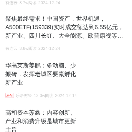
有连云
3.7w阅读
2024-12-24
不断创造价值。
聚焦最终需求！中国资产，世界机遇，
A500ETF(159339)实时成交额达到6.55亿元，
新产业、四川长虹、大全能源、欧普康视等领
涨
有连云
3.8w阅读
2024-12-24
华高莱斯姜鹏：多动脑、少
搬砖，发挥老城区要素孵化
新产业
乐居财经
13.3w阅读
2024-12-14
原创
高和资本苏鑫：内容创新、
产业和消费升级是城市更新
主旨