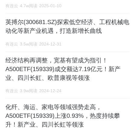
有连云
4.7w阅读
2025-01-10
产线，2019年坪山基地二期投产后试剂年
产逐步提升至400万盒的产能；仪器研发及
英搏尔(300681.SZ)探索低空经济、工程机械电
动化等新产业机遇，打造新增长曲线
制造中心拥有年产2500台全自动化学发光
分析仪和1500台全自动生化分析仪的产
有连云
3.5w阅读
2024-12-31
能；公司国内营销和服务网络已经覆盖到
经济结构再调整，宽基有望成为指引！
全国所有地区，公司正积极拓展海外市
A500ETF(159339)成交额达7.19亿元！新产
业、四川长虹、欧普康视等领涨
场，目前已与意大利、西班牙、法国、哥
伦比亚等140多个国家和地区建立了合作关
有连云
3.9w阅读
2024-12-24
系。 公司一如既往践行我们的使命：以客
化纤、海运、家电等领域强势走高，
户为中心，以市场为导向，通过持续不断
A500ETF(159339)上涨0.93%，热度持续攀
升！新产业、四川长虹等领涨
的产品和技术创新，为人类生命健康事业