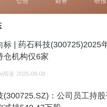
公告
财务
研报
态
标 | 药石科技(300725)202
持仓机构仅6家
5w阅读
2025-08-08
(300725.SZ)：公司员工持