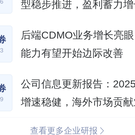
06
型稳步推进，盈利蓄力增
后端CDMO业务增长亮
券
13
能力有望开始边际改善
公司信息更新报告：2025
券
29
增速稳健，海外市场贡献
心弹性
查看更多企业研报