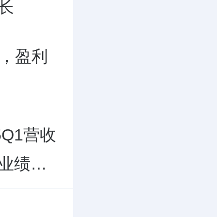
长
眼，盈利
Q1营收
业绩核