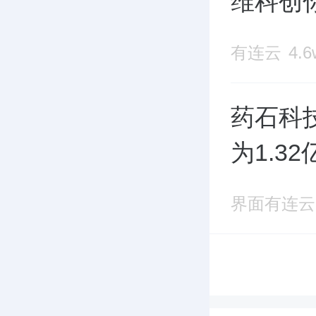
维科创你
有连云
4.
药石科技
为1.3
界面有连云