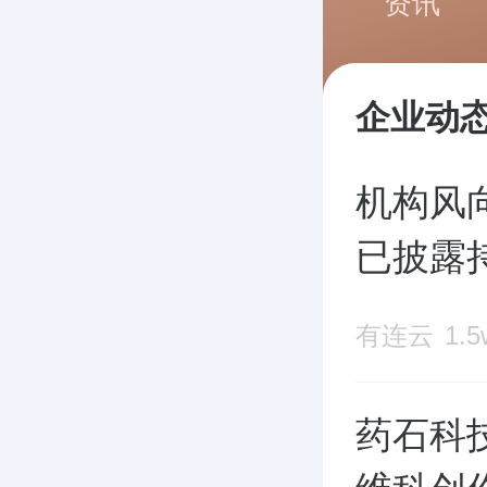
资讯
企业动
机构风向
已披露
有连云
1.
药石科技