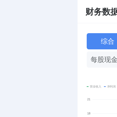
财务数据 
综合
每股现