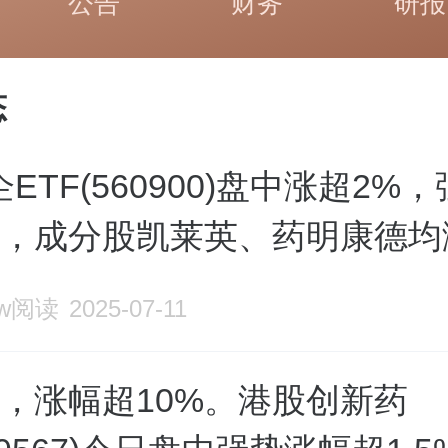
公告
财务
研报
态
ETF(560900)盘中涨超2%
涨，成分股凯莱英、药明康德均
8w阅读
2025-07-11
天，涨幅超10%。港股创新药