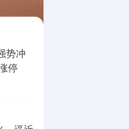
资料
，强势冲
涨停