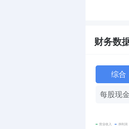
财务数据 
综合
每股现