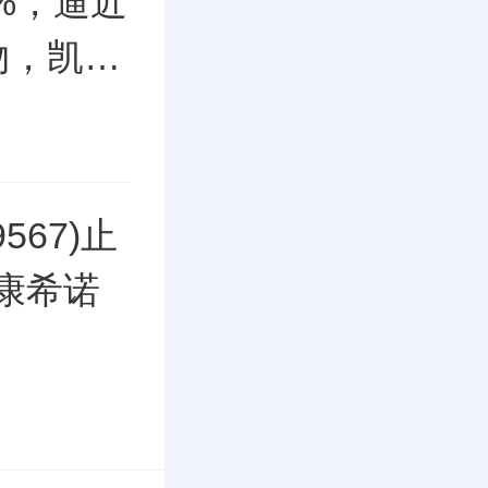
5%，逼近
物，凯莱
67)止
康希诺