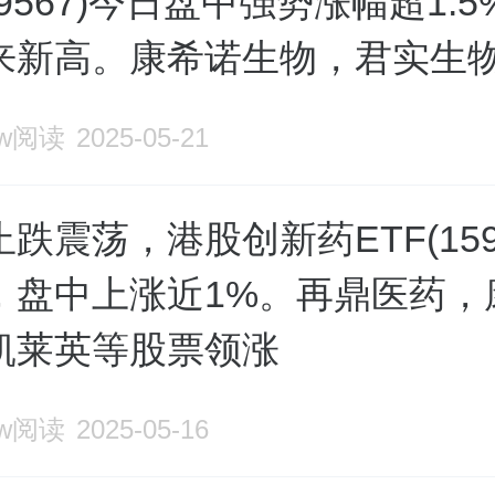
159567)今日盘中强势涨幅超1.
来新高。康希诺生物，君实生
9w阅读
2025-05-21
跌震荡，港股创新药ETF(1595
，盘中上涨近1%。再鼎医药，
凯莱英等股票领涨
1w阅读
2025-05-16