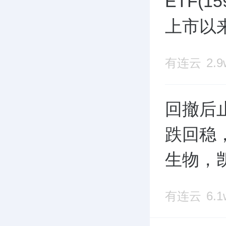
ETF(
上市以
英领涨
有连云
2.
回撤后止
跌回稳
生物，
有连云
6.