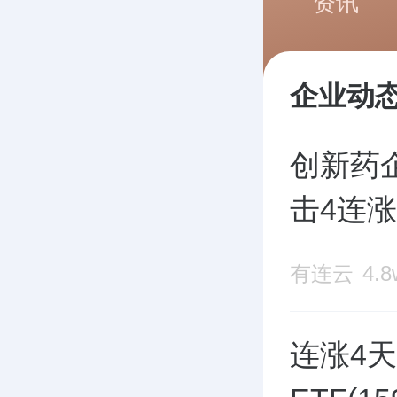
资讯
企业动
创新药企
击4连
有连云
4.
连涨4