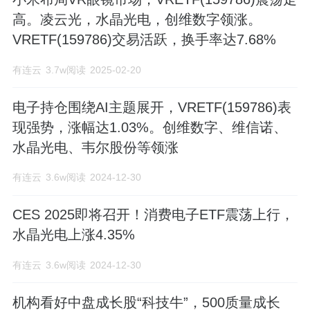
要配套供应商。 公司拥有精密光学冷加工
高。凌云光，水晶光电，创维数字领涨。
技术、超硬材料光学加工技术、精密光学
VRETF(159786)交易活跃，换手率达7.68%
薄膜、半导体加工、涂覆、植珠等核心技
有连云
3.7w阅读
2025-02-20
术,光学低通滤波器、红外截止滤光片及组
电子持仓围绕AI主题展开，VRETF(159786)表
立件、窄带滤光片、投影机散热板、LED蓝
现强势，涨幅达1.03%。创维数字、维信诺、
水晶光电、韦尔股份等领涨
宝石衬底、微型投影、反光材料等系列产
品均具有国内、国际领先水平。 未来公司
有连云
3.6w阅读
2024-12-30
将以精密光学、新型显示、LED、反光材料
CES 2025即将召开！消费电子ETF震荡上行，
为主线,在优化现有产品结构的同时,不断延
水晶光电上涨4.35%
伸到其他新兴应用领域,依托上市公司平台,
有连云
3.6w阅读
2024-12-30
通过各方资源整合和嫁接,寻找公司新的盈
机构看好中盘成长股“科技牛”，500质量成长