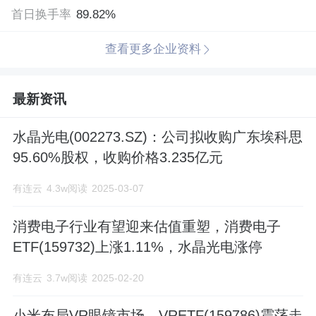
首日换手率
公司,并参股株式会社光驰、浙江浙大联合
89.82%
创新投资管理合伙企业(有限合伙)、宁波联
查看更多企业资料
创基石投资合伙企业(有限合伙)。 公司主
最新资讯
要产品应用于数码相机、可拍照手机摄像
头、安防监控摄像头、电脑摄像头及其它
水晶光电(002273.SZ)：公司拟收购广东埃科思
数字摄像镜头、半导体照明、微型投影
95.60%股权，收购价格3.235亿元
仪、视频眼镜、公路交通标志、安全防护
有连云
4.3w阅读
2025-03-07
等产品,主导产品光学低通滤波器(OLPF)和
消费电子行业有望迎来估值重塑，消费电子
红外截止滤光片(IRCF)两大产品产销量居
ETF(159732)上涨1.11%，水晶光电涨停
全球前列。公司是数码产业及手机通讯产
有连云
3.7w阅读
2025-02-20
业多家国际知名企业或行业领先企业的主
小米布局VR眼镜市场，VRETF(159786)震荡走