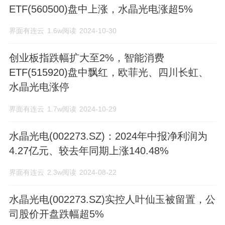
利增长点,发展多业务联动的业务格局,将公
ETF(560500)盘中上涨，水晶光电涨超5%
司打造成为集研发、制造为一体的大型光
界面有连云
1.6w阅读
2024-10-30
学光电子企业。
创业板指跌幅扩大至2%，智能消费
ETF(515920)盘中飘红，欧菲光、四川长虹、
水晶光电涨停
界面有连云
1.7w阅读
2024-10-29
水晶光电(002273.SZ)：2024年中报净利润为
4.27亿元、较去年同期上涨140.48%
界面有连云
2.3w阅读
2024-08-22
水晶光电(002273.SZ)实控人叶仙玉被留置，公
司股价开盘跌幅超5%