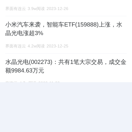
界面有连云
3.9w阅读
2023-12-26
小米汽车来袭，智能车ETF(159888)上涨，水
晶光电涨超3%
界面有连云
4.2w阅读
2023-12-25
水晶光电(002273)：共有1笔大宗交易，成交金
额9984.63万元
有连云
4.7w阅读
2023-11-22
朝歌科技重启IPO辅导：二次挂牌新三板，水
晶光电、卓翼科技为股东
乐居财经
5.6w阅读
2023-11-01
原创