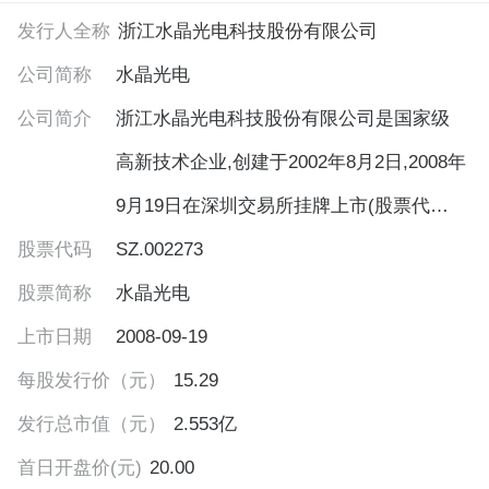
发行人全称
浙江水晶光电科技股份有限公司
公司简称
水晶光电
公司简介
浙江水晶光电科技股份有限公司是国家级
高新技术企业,创建于2002年8月2日,2008年
9月19日在深圳交易所挂牌上市(股票代码
股票代码
002273)。公司是国内专业从事光学影像、
SZ.002273
股票简称
LED、微显示、反光材料等领域的研发与制
水晶光电
上市日期
造企业。公司下设三家全资子公司浙江晶
2008-09-19
每股发行价（元）
景光电有限公司、江西水晶光电有限公
15.29
发行总市值（元）
司、浙江方远夜视丽反光材料有限公司,一
2.553亿
首日开盘价(元)
家控股子公司浙江台佳电子信息科技有限
20.00