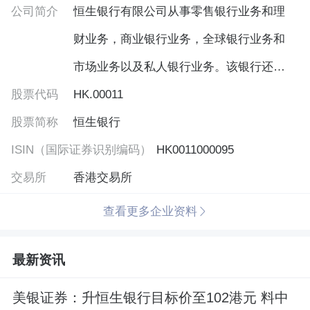
公司简介
恒生银行有限公司从事零售银行业务和理
财业务，商业银行业务，全球银行业务和
市场业务以及私人银行业务。该银行还提
股票代码
供一系列人民币服务。本行业务部门包括
HK.00011
股票简称
零售银行和财富管理（RBWM），商业银
恒生银行
ISIN（国际证券识别编码）
行（CMB），全球银行和市场及其他。零
HK0011000095
交易所
售银行和财富管理部门提供一系列产品和
香港交易所
服务，以满足个人客户的个人银行，消费
查看更多企业资料
者贷款和理财需求。商业银行部门为企
最新资讯
业，商业和中小企业（SME）客户提供一
套产品和服务，包括企业贷款，贸易和应
美银证券：升恒生银行目标价至102港元 料中