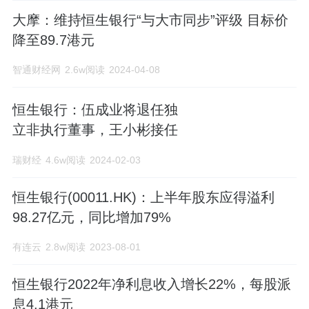
大摩：维持恒生银行“与大市同步”评级 目标价
降至89.7港元
智通财经网
2.6w阅读
2024-04-08
恒生银行：伍成业将退任独
立非执行董事，王小彬接任
瑞财经
4.6w阅读
2024-02-03
恒生银行(00011.HK)：上半年股东应得溢利
98.27亿元，同比增加79%
有连云
2.8w阅读
2023-08-01
恒生银行2022年净利息收入增长22%，每股派
息4.1港元