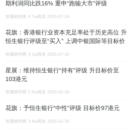
收款融资，付款和现金管理，资金和外
期利润同比跌16% 重申“跑输大市”评级
汇，一般保险，关键 人员保险，投资服务
智通财经网
4.7w阅读
2025-07-24
和企业财富管理。 其全球银行和市场部门
花旗：香港银行业资本充足率处于历史高位 升
为企业和机构客户提供财务解决方案。
恒生银行评级至“买入” 上调中银国际等目标价
智通财经网
3.1w阅读
2025-07-16
星展：维持恒生银行“持有”评级 升目标价至
103港元
智通财经网
2.5w阅读
2025-02-26
花旗：予恒生银行“中性”评级 目标价97港元
智通财经网
3.8w阅读
2025-02-20