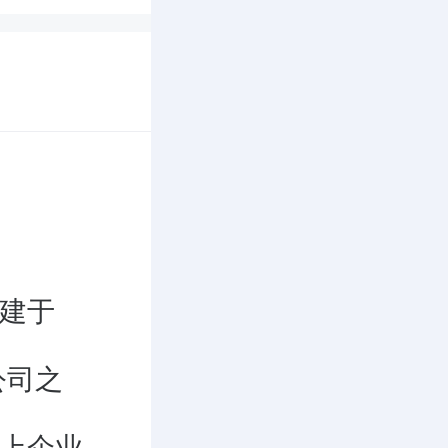
建于
公司之
上企业中