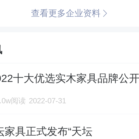
生产及销售服务保障。 天坛家具
查看更多企业资料
家居全产业链，旗下包括以现代家
讯
“天坛”品牌、以人造板及其深加工
坛木业”品牌、百年京作非遗老字号
-2022十大优选实木家具品牌公
品牌、专业影剧院座椅生产者“天坛
6.0w阅读
2022-07-31
品牌、欧洲精品门窗制造商“爱乐屋
坛家具正式发布“天坛
木门行业领导者“金隅北木”品牌。