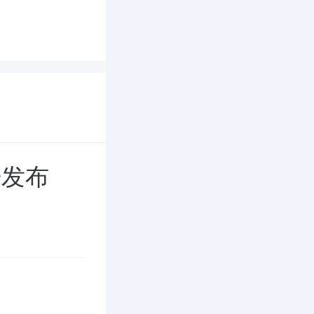
拥有绿色
具为主的
为主的“天
“龙顺成”
开发布
玛金莎”
”品牌、
各品牌特