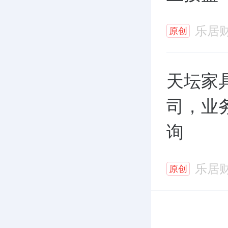
乐居
原创
天坛家
司，业
询
乐居
原创