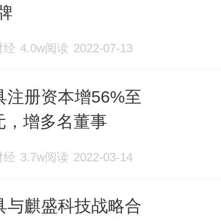
牌
色鲜明，优势互补，共同构筑天坛
财经
4.0w阅读
2022-07-13
的核心竞争力体系。 天坛家具现
系涵盖政务、商务经典及现代办公
具注册资本增56%至
亿元，增多名董事
木、板式、全屋定制、软体、金属
财经
3.7w阅读
2022-03-14
用家居，木、铝门窗产品，红木家
产品，是行业内产品种类丰富、业
具与麒盛科技战略合