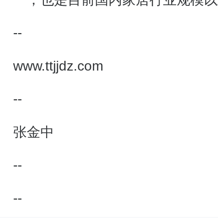
唯一一家国有控股企业。公司现有
--
2000人，注册资金16.7亿元，资
www.ttjjdz.com
33亿元。 天坛家具以北京为营销
--
时拥有河北大厂、唐山曹妃甸、北
张金中
等几大生产制造基地，上海、天津
--
西安等多家分公司，为广大客户提
--