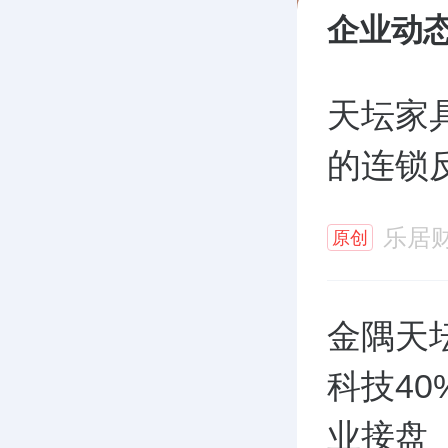
企业动
天坛家
的连锁
乐居
原创
金隅天
科技4
业接盘