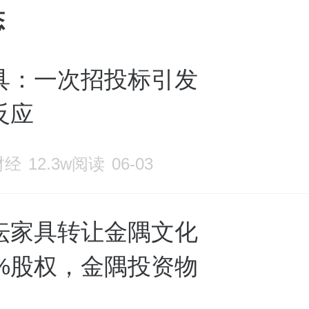
态
具：一次招投标引发
反应
财经
12.3w阅读
06-03
坛家具转让金隅文化
0%股权，金隅投资物