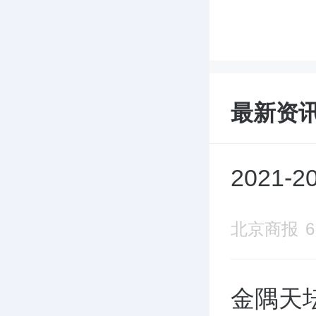
最新资
2021
北京商报
金隅天