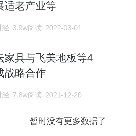
展适老产业等
元化、产业链完备的专业家具企业
来，天坛家具将不断强化“品牌+品
财经
3.9w阅读
2022-03-01
核心竞争力，打造成为一家以技术
坛家具与飞美地板等4
为引领的科技型家居产业集团，国
成战略合作
老店”。
财经
7.8w阅读
2021-12-20
暂时没有更多数据了