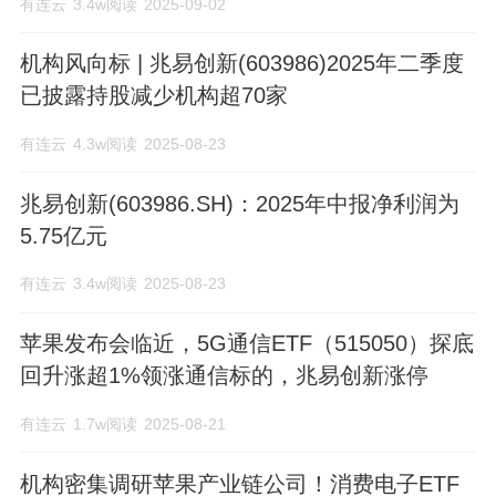
性能、低功耗”著称,为工业、汽车、计算、
有连云
3.4w阅读
2025-09-02
消费类电子、物联网、移动应用以及网络
机构风向标 | 兆易创新(603986)2025年二季度
和电信行业的客户提供全方位服务。在中
已披露持股减少机构超70家
国市场,我们的SPINORFLASH市场占有率
有连云
4.3w阅读
2025-08-23
较高,同时也是全球排名前三的供应商之一,
兆易创新(603986.SH)：2025年中报净利润为
累计出货量超130亿颗,年出货量超28亿颗;
5.75亿元
我们的MCU作为中国32位通用MCU领域的
有连云
3.4w阅读
2025-08-23
主流产品,以24个系列350余款产品选择,覆
苹果发布会临近，5G通信ETF（515050）探底
盖率稳居市场前列,并且累计出货量已超过4
回升涨超1%领涨通信标的，兆易创新涨停
亿颗。我们的触控和指纹识别芯片广泛应
有连云
1.7w阅读
2025-08-21
用在国内外知名移动终端厂商,是国内仅有
机构密集调研苹果产业链公司！消费电子ETF
的两家的可量产供货的光学指纹芯片供应