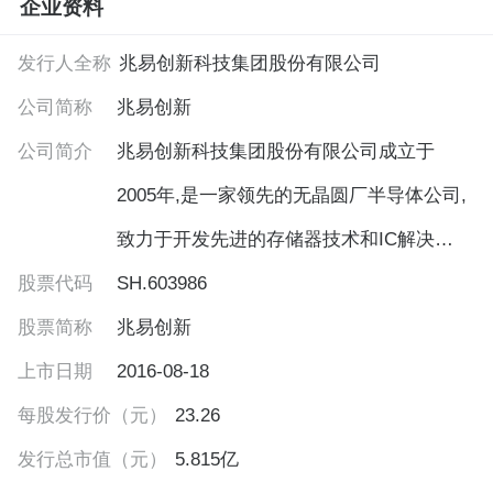
企业资料
发行人全称
兆易创新科技集团股份有限公司
公司简称
兆易创新
公司简介
兆易创新科技集团股份有限公司成立于
2005年,是一家领先的无晶圆厂半导体公司,
致力于开发先进的存储器技术和IC解决方
股票代码
案。2016年8月,公司在上海证券交易所成
SH.603986
股票简称
功上市。公司在中国北京、上海、深圳、
兆易创新
上市日期
合肥、西安、成都、苏州、香港和台湾,美
2016-08-18
每股发行价（元）
国、韩国、日本、英国、新加坡等多个国
23.26
发行总市值（元）
家和地区均设有分支机构和办事处,营销网
5.815亿