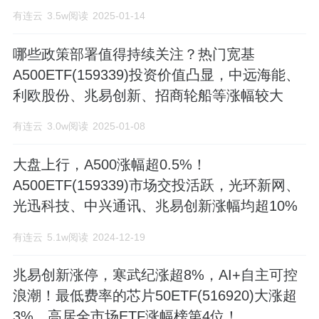
类第一！
有连云
3.5w阅读
2025-01-14
哪些政策部署值得持续关注？热门宽基
A500ETF(159339)投资价值凸显，中远海能、
利欧股份、兆易创新、招商轮船等涨幅较大
有连云
3.0w阅读
2025-01-08
大盘上行，A500涨幅超0.5%！
A500ETF(159339)市场交投活跃，光环新网、
光迅科技、中兴通讯、兆易创新涨幅均超10%
有连云
5.1w阅读
2024-12-19
兆易创新涨停，寒武纪涨超8%，AI+自主可控
浪潮！最低费率的芯片50ETF(516920)大涨超
3%，高居全市场ETF涨幅榜第4位！