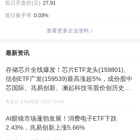
首日开盘价(元)
络遍布全球,为客户提供优质便捷的本地化
27.91
首日换手率
支持服务。公司核心管理团队由来自世界
0.03%
各地的高级管理人员组成,具有丰富的研发
查看更多企业资料
及管理经验,技术研发核心成员来自清华、
最新资讯
北大、复旦、中科院等国内微电子领域顶
尖院所,硕士及以上学历占比超过60%。同
存储芯片全线爆发！芯片ETF龙头(159801)、
时,我们也积极引进具有国际视野的专业人
信创ETF广发(159539)最高涨超5%，成份股中
芯国际、兆易创新、澜起科技等股价创历史新
才,跟踪最新技术发展方向,提升公司技术产
高
有连云
6.9w阅读
2025-10-09
品的领先性。公司的核心产品线为
FLASH、32位通用型MCU及智能人机交互
AI眼镜市场蓬勃发展！消费电子ETF下跌
2.43%，兆易创新上涨5.66%
传感器芯片及整体解决方案,公司产品以“高