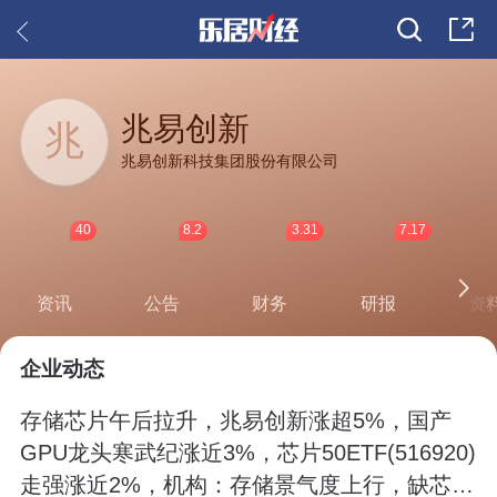
兆易创新
兆
兆易创新科技集团股份有限公司
40
8.2
3.31
7.17
资讯
公告
财务
研报
资
企业动态
存储芯片午后拉升，兆易创新涨超5%，国产
GPU龙头寒武纪涨近3%，芯片50ETF(516920)
走强涨近2%，机构：存储景气度上行，缺芯潮