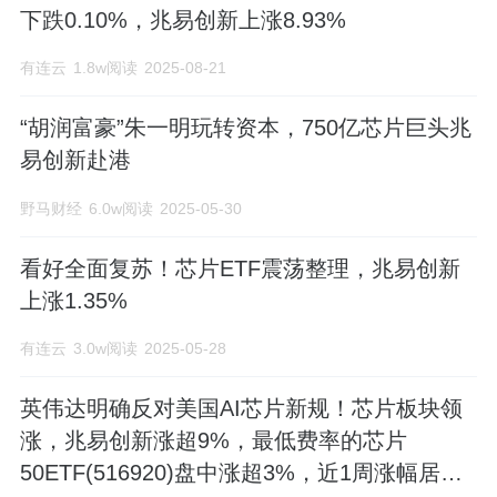
下跌0.10%，兆易创新上涨8.93%
商。公司在质量管理方面有严格的标准与
有连云
1.8w阅读
2025-08-21
要求,已获得ISO9001、ISO14001等国际质
“胡润富豪”朱一明玩转资本，750亿芯片巨头兆
量体系认证,同时积极推进产业整合,拓展战
易创新赴港
略布局,在已有的微控制器、存储器基础上,
野马财经
6.0w阅读
2025-05-30
布局物联网领域人机交互技术,并与全球多
家领先晶圆厂、封装测试厂达成战略合作
看好全面复苏！芯片ETF震荡整理，兆易创新
上涨1.35%
伙伴关系,通过加强产业上下游合作、优化
供应链管理,共同推进半导体领域的技术创
有连云
3.0w阅读
2025-05-28
新。
英伟达明确反对美国AI芯片新规！芯片板块领
涨，兆易创新涨超9%，最低费率的芯片
50ETF(516920)盘中涨超3%，近1周涨幅居同