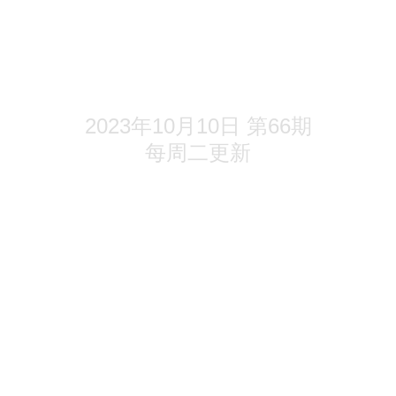
调降首付比和二套房贷利率下限
《地产K线》精选
宁波：全面取消限购、调整限售
2023年10月10日 第66期
每周二更新
展获超75%未偿余额票据持有人同
约事件已被豁免
产1.72亿元挂牌转让上海虹洲置业9
.55亿元债权