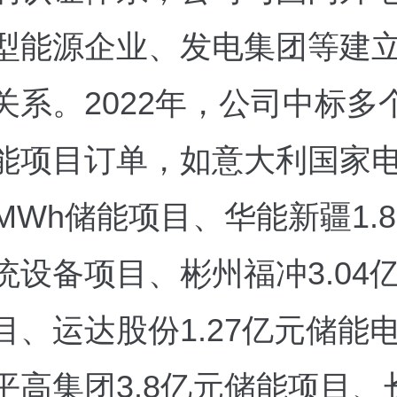
型能源企业、发电集团等建
关系。2022年，公司中标多
能项目订单，如意大利国家
88MWh储能项目、华能新疆1.
统设备项目、彬州福冲3.04
目、运达股份1.27亿元储能
平高集团3.8亿元储能项目、