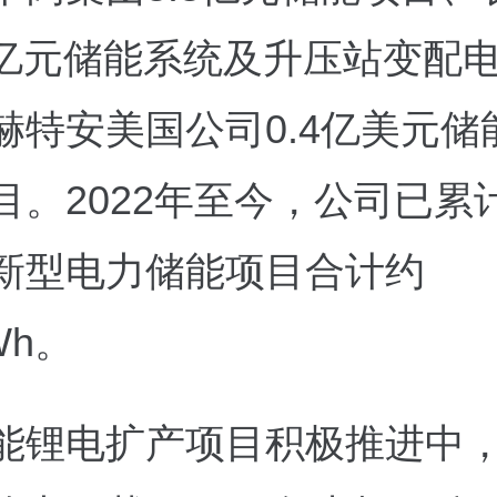
84亿元储能系统及升压站变配
赫特安美国公司0.4亿美元储
目。2022年至今，公司已累
新型电力储能项目合计约
Wh。
电扩产项目积极推进中，