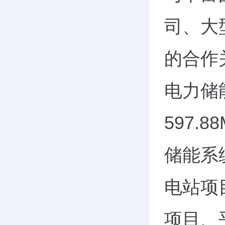
司、大
的合作
电力储
597.
储能系
电站项
项目、