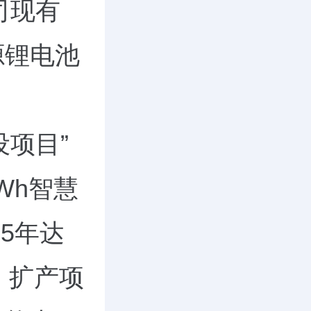
司现有
源锂电池
设项目”
Wh智慧
25年达
产。扩产项