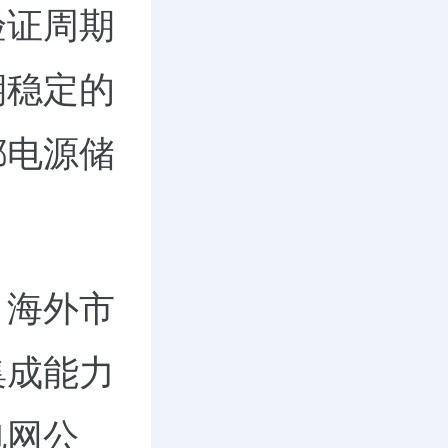
验证周期
期稳定的
都电源储
。
海外市
集成能力
电网公