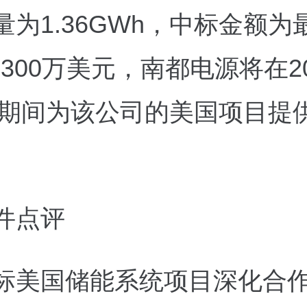
量为1.36GWh，中标金额为
,300万美元，南都电源将在20
5年期间为该公司的美国项目提
点评
国储能系统项目深化合作