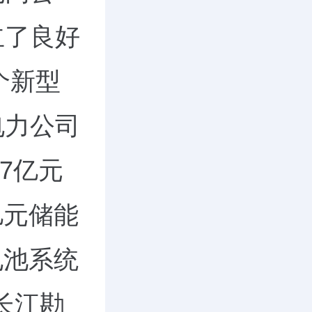
立了良好
个新型
电力公司
87亿元
亿元储能
电池系统
长江勘