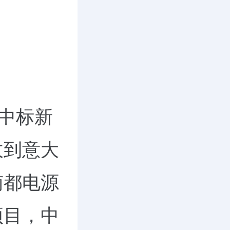
中标新
收到意大
南都电源
项目，中