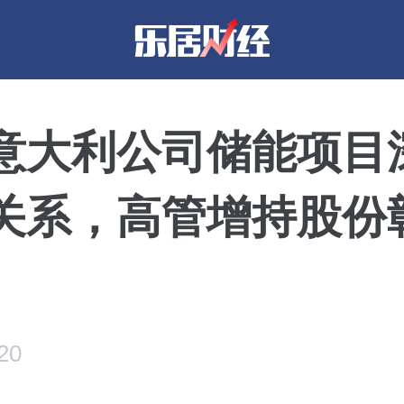
意大利公司储能项目
关系，高管增持股份
20