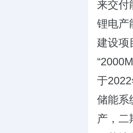
来交付
锂电产
建设项
“200
于202
储能系统
产，二期