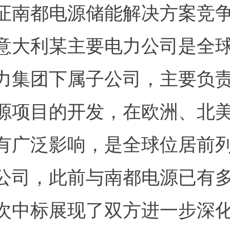
证南都电源储能解决方案竞
意大利某主要电力公司是全
力集团下属子公司，主要负
源项目的开发，在欧洲、北
有广泛影响，是全球位居前
公司，此前与南都电源已有
次中标展现了双方进一步深