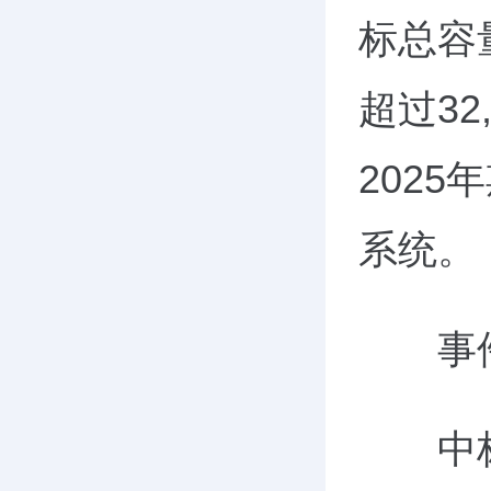
标总容
超过32
202
系统。
事件
中标美