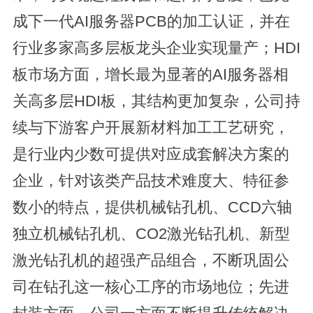
成下一代AI服务器PCB的加工认证，并在
行业多家高多层板龙头企业实现量产；HDI
板市场方面，增长最为显著的AI服务器相
关高多层HDI板，其结构更加复杂，公司持
续与下游客户开展新材料加工工艺研究，
是行业内少数可提供对应成套解决方案的
企业，针对该类产品技术难度大、特征参
数小的特点，提供机械钻孔机、CCD六轴
独立机械钻孔机、CO2激光钻孔机、新型
激光钻孔机的超强产品组合，不断巩固公
司在钻孔这一核心工序的市场地位；先进