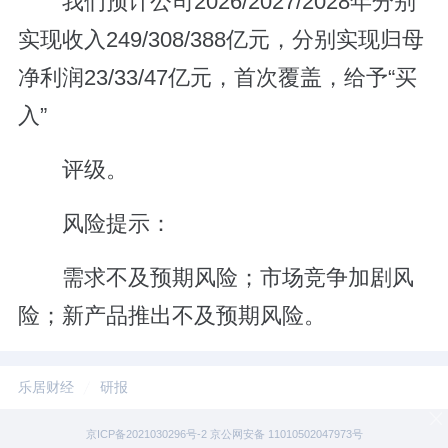
我们预计公司2026/2027/2028年分别
实现收入249/308/388亿元，分别实现归母
净利润23/33/47亿元，首次覆盖，给予“买
入”
评级。
风险提示：
需求不及预期风险；市场竞争加剧风
险；新产品推出不及预期风险。
乐居财经
研报
京ICP备2021030296号-2 京公网安备 11010502047973号