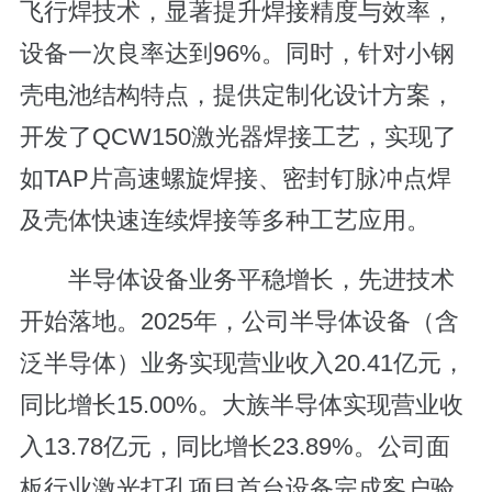
飞行焊技术，显著提升焊接精度与效率，
设备一次良率达到96%。同时，针对小钢
壳电池结构特点，提供定制化设计方案，
开发了QCW150激光器焊接工艺，实现了
如TAP片高速螺旋焊接、密封钉脉冲点焊
及壳体快速连续焊接等多种工艺应用。
半导体设备业务平稳增长，先进技术
开始落地。2025年，公司半导体设备（含
泛半导体）业务实现营业收入20.41亿元，
同比增长15.00%。大族半导体实现营业收
入13.78亿元，同比增长23.89%。公司面
板行业激光打孔项目首台设备完成客户验