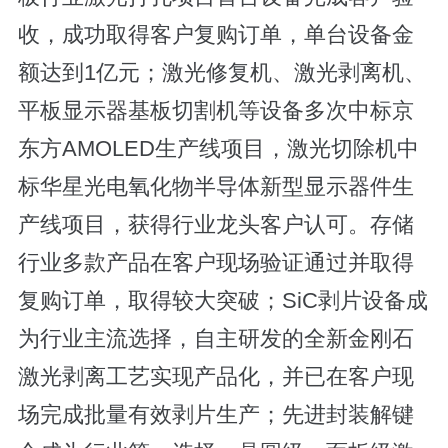
收，成功取得客户复购订单，单台设备金
额达到1亿元；激光修复机、激光剥离机、
平板显示器基板切割机等设备多次中标京
东方AMOLED生产线项目，激光切除机中
标华星光电氧化物半导体新型显示器件生
产线项目，获得行业龙头客户认可。存储
行业多款产品在客户现场验证通过并取得
复购订单，取得较大突破；SiC剥片设备成
为行业主流选择，自主研发的全新金刚石
激光剥离工艺实现产品化，并已在客户现
场完成批量有效剥片生产；先进封装解键