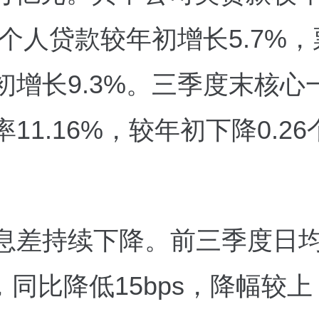
%，个人贷款较年初增长5.7%
初增长9.3%。三季度末核心
11.16%，较年初下降0.2
持续下降。前三季度日均
%，同比降低15bps，降幅较上