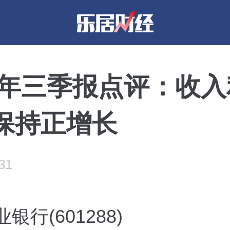
25年三季报点评：收
保持正增长
31
(601288)