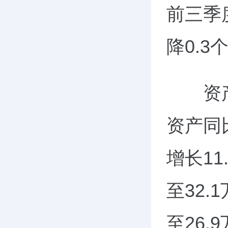
前三季
降0.3
资产规
资产同比
增长11
至32.
至26