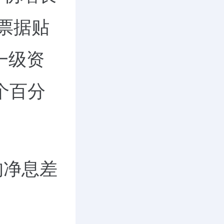
，票据贴
一级资
6个百分
净息差