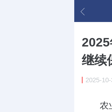
20
继续
2025-10-
农业银行