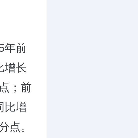
5年前
比增长
分点；前
同比增
百分点。