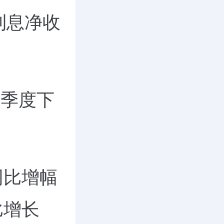
利息净收
二季度下
比增幅
比增长