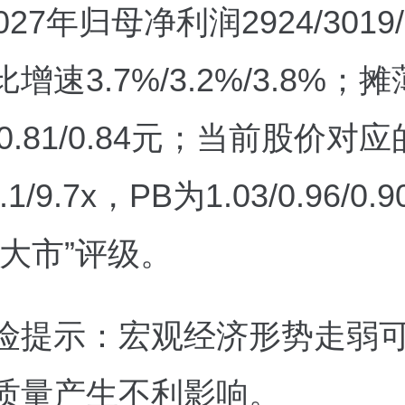
2027年归母净利润2924/3019
增速3.7%/3.2%/3.8%；摊
8/0.81/0.84元；当前股价对
0.1/9.7x，PB为1.03/0.96/0
于大市”评级。
示：宏观经济形势走弱可
质量产生不利影响。