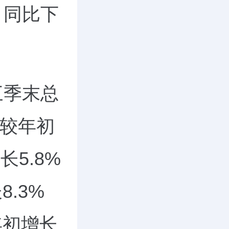
，同比下
季末总
，较年初
5.8%
.3%
年初增长