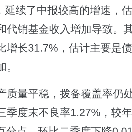
3%，延续了中报较高的增速，
和代销基金收入增加导致。
比增长31.7%，估计主要是
加。
量平稳，拨备覆盖率仍处
三季度末不良率1.27%，较
个百分点，环比二季度下降0.0