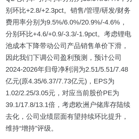
别环比+2.8/+2.3pct。销售/管理/研发/财务
费用率分别为9.5%/6.0%/20.9%/-4.6%，
分别环比+4.6/+0.9/-3.3/-1.9pct。考虑锂电
池成本下降带动公司产品销售单价下滑，
因此我们下调公司盈利预测，预计公司
2024-2026年归母净利润为2.51/5.51/7.48
亿元(原4.35/6.37/7.73亿元)，EPS为
1.02/2.25/3.05元，对应当前股价PE为
39.1/17.8/13.1倍，考虑欧洲户储库存陆续
去化，公司业绩层面有望持续环比提升，
维持“增持”评级。