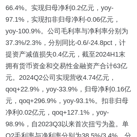
66.4%。实现归母净利0.2亿元，yoy-
97.1%，实现扣非归母净利-0.06亿元，
yoy-100.9%。公司毛利率与净利率分别为
37.3%/2.3%，分别同比-0.6/-24.8pct，计
提资产减值损失0.4亿元，截至2024H1末
拥有货币资金和交易性金融资产合计63亿
元。2024Q2公司实现营收4.74亿元，
qoq+22.9%，yoy-33.9%，归母净利0.16亿
元，qoq+296.9%，yoy-93.1%。扣非归母
净利0.02亿元，qoq+127.1%，yoy-
98.9%，自2023Q3以来首次扭亏为盈。单
Q2毛利率与净利率分别为38.5%/3.4%，分