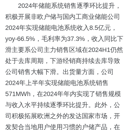
2024年储能系统销售逐季环比提升，
积极开展非欧户储与国内工商业储能公司
2024年实现储能电池系统收入8.5亿元，
yoy-66.5%，毛利率为37.3%，收入同比下
滑主要系公司主力销售区域在2024H1仍然
处于去库周期，下游经销商持续去库导致
公司销售大幅下滑。出货量方面，公司
2024年上半年实现储能电池系统销售
571MWh，在2024年年内实现了销售规模
与收入水平持续逐季环比提升。此外，公
司积极拓展欧洲之外的发达国家市场，开
发契合当地用户使用习惯的户储产品，在