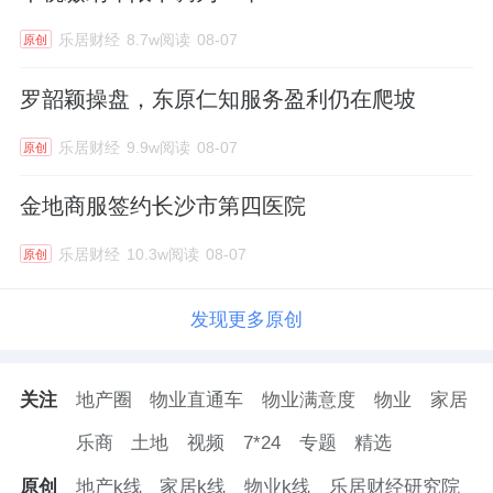
乐居财经
8.7w阅读
08-07
原创
罗韶颖操盘，东原仁知服务盈利仍在爬坡
乐居财经
9.9w阅读
08-07
原创
金地商服签约长沙市第四医院
乐居财经
10.3w阅读
08-07
原创
发现更多原创
关注
地产圈
物业直通车
物业满意度
物业
家居
乐商
土地
视频
7*24
专题
精选
原创
地产k线
家居k线
物业k线
乐居财经研究院