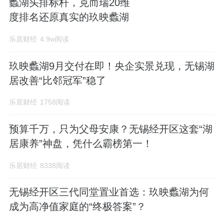
蠡湖头排标杆，克而瑞20维
度排名还原真实的玖映蠡湖
乐居财经
4.9w阅读
玖映蠡湖9月交付在即！央企实景兑现，无锡湖
居改善“比邻冠军”稳了
乐居财经
1758阅读
预算千万，只为父母安康？无锡经开区这套“湖
居康养”神盘，凭什么霸榜第一！
乐居财经
8338阅读
无锡经开区三代同堂置业首选：玖映蠡湖为何
成为高净值家庭的“终极答案”？