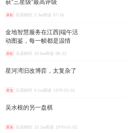
获"三星级"最高评级
乐居财经
2.3w阅读
07-16
原创
金地智慧服务在江西|端午活
动图鉴，每一帧都是温情
乐居财经
10.6w阅读
06-22
原创
星河湾旧改博弈，太复杂了
乐居财经
9.1w阅读
1970-01-01
置顶
吴水根的另一盘棋
乐居财经
10.2w阅读
1970-01-01
置顶