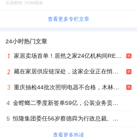
乐居财经
3194阅读
查看更多专栏文章
24小时热门文章
家居卖场首单！居然之家24亿机构间REITs获深交所无异议函
热
藏在家居供应链深处，这家企业正在悄悄转型
热
重庆抽检44批次照明电器不合格，木林森全资子公司被点名
热
4
金螳螂二季度新签单59亿，公装业务贡献逾八成
5
恒隆集团委任56岁蔡德粦为行政总裁、年薪2052万港元，曾任星巴克中国CEO
查看更多热读