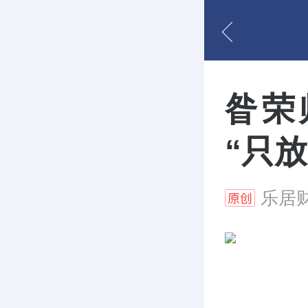
昝荣
“只
乐居财经