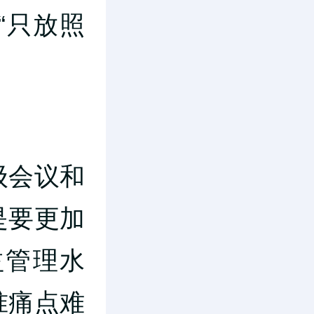
“只放照
级会议和
是要更加
益管理水
准痛点难