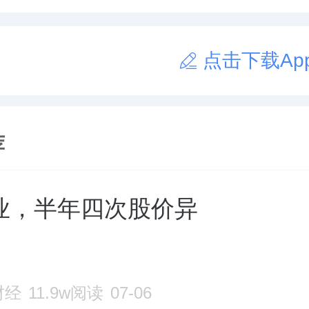
点击下载Ap
荐
业，半年四次股价异
财经
11.9w阅读
07-06