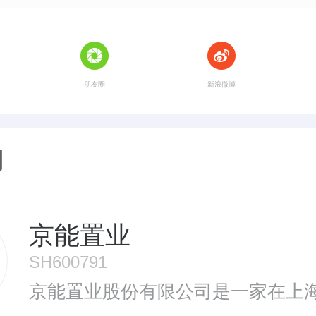
朋友圈
新浪微博
司
京能置业
SH600791