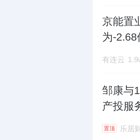
京能置业
为-2.
有连云
1.
邹康与
产投服
乐居
置顶