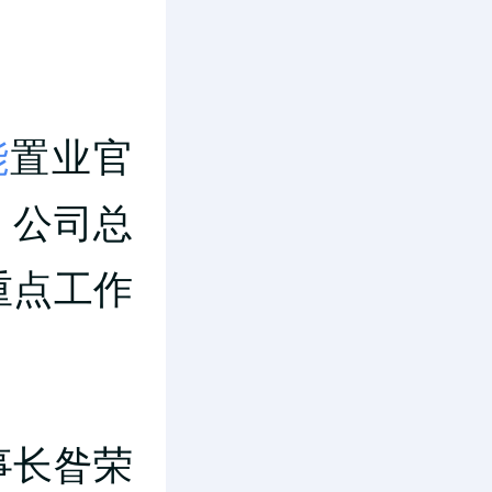
能
置业官
，公司总
重点工作
事长昝荣