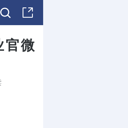
业官微
读