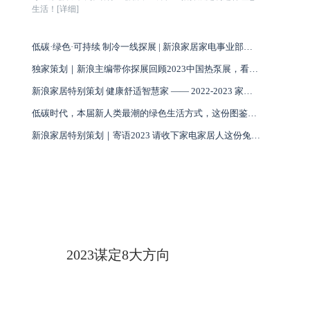
生活！[详细]
低碳·绿色·可持续 制冷一线探展 | 新浪家居家电事业部特别策划
独家策划｜新浪主编带你探展回顾2023中国热泵展，看空气能盛宴寻最新采暖解决方案！
新浪家居特别策划 健康舒适智慧家 —— 2022-2023 家居好物年鉴
低碳时代，本届新人类最潮的绿色生活方式，这份图鉴给你答案！
新浪家居特别策划｜寄语2023 请收下家电家居人这份兔年新春大拜年
2023谋定8大方向