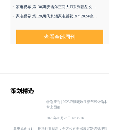
家电视界·第130期|安吉尔空间大师系列新品发布会圆满举办等8条
家电视界·第129期|飞利浦家电斩获19个2024德国iF设计大奖​等8条
查看全部周刊
策划精选
特别策划 | 2023浪潮定制生活节设计选材
掌上图鉴
2023年03月26日
18:35:56
尊重原创设计，推动行业创新，全方位直播探展定制选材理想