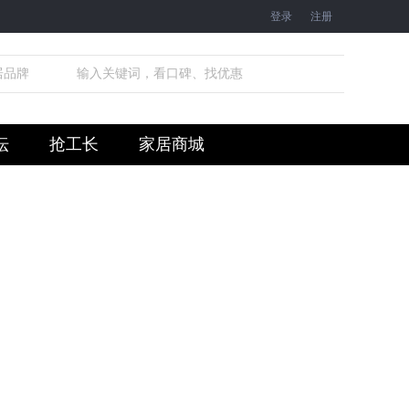
登录
注册
居品牌
坛
抢工长
家居商城
术大会在四季沐歌集团盛大召开
“1