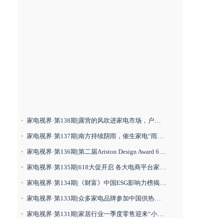
家电视界·第138期|露营的风吹进家电市场，户外电器将成为增长新动力等8条
家电视界·第137期|南方持续阴雨，催生家电“雨天经济”等8条
家电视界·第136期|第二届Ariston Design Award 6月全球启动等8条
家电视界·第135期|618大促开启 各大电商平台家电品类销售火热！等8条
家电视界·第134期|《财富》中国ESG影响力榜揭晓，多家家电企业上榜等8条
家电视界·第133期|众多家电品牌参加中国供热展会，提供绿色节能解决方案等8条
家电视界·第131期|家居行业一季度零售迎来“小阳春”等8条