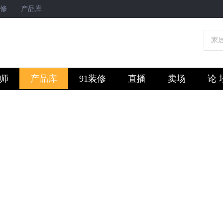
修
产品库
家
师
产品库
91装修
直播
卖场
论 
聚焦能源产业发展 | 2024中国太阳能工程技