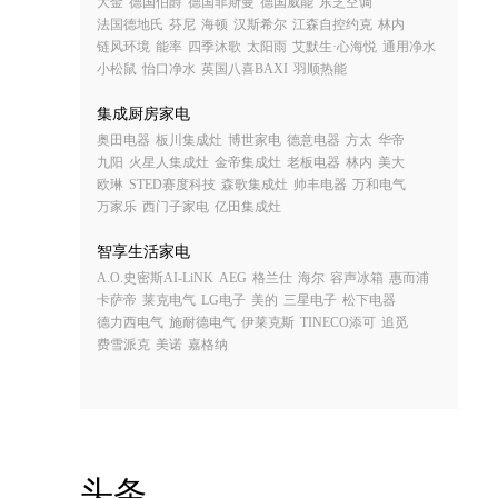
大金
德国伯爵
德国菲斯曼
德国威能
东芝空调
法国德地氏
芬尼
海顿
汉斯希尔
江森自控约克
林内
链风环境
能率
四季沐歌
太阳雨
艾默生·心海悦
通用净水
小松鼠
怡口净水
英国八喜BAXI
羽顺热能
集成厨房家电
奥田电器
板川集成灶
博世家电
德意电器
方太
华帝
九阳
火星人集成灶
金帝集成灶
老板电器
林内
美大
欧琳
STED赛度科技
森歌集成灶
帅丰电器
万和电气
万家乐
西门子家电
亿田集成灶
智享生活家电
A.O.史密斯AI-LiNK
AEG
格兰仕
海尔
容声冰箱
惠而浦
卡萨帝
莱克电气
LG电子
美的
三星电子
松下电器
德力西电气
施耐德电气
伊莱克斯
TINECO添可
追觅
费雪派克
美诺
嘉格纳
头条