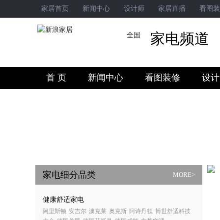
家居首页
新闻中心
设计师
家居直播
看图装
家电频道
全国
首 页
新闻中心
看图装修
设计
健康新时代
家电细分品类
MORE>
健康舒适家电
阿里斯顿
安吉尔
澳克莱
奥克斯
阿诗丹顿
博世舒适科技