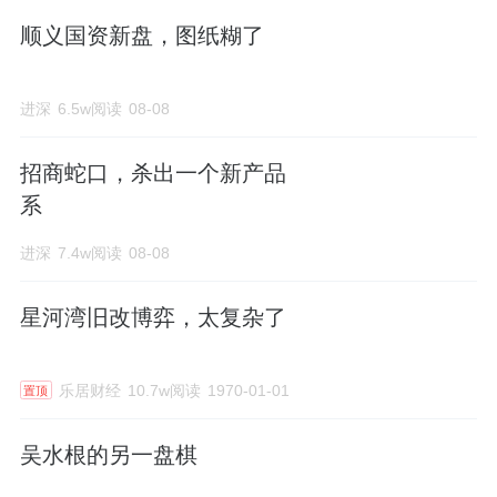
顺义国资新盘，图纸糊了
进深
6.5w阅读
08-08
招商蛇口，杀出一个新产品
系
进深
7.4w阅读
08-08
星河湾旧改博弈，太复杂了
乐居财经
10.7w阅读
1970-01-01
置顶
吴水根的另一盘棋