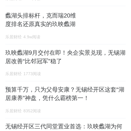
蠡湖头排标杆，克而瑞20维
度排名还原真实的玖映蠡湖
乐居财经
4.9w阅读
玖映蠡湖9月交付在即！央企实景兑现，无锡湖
居改善“比邻冠军”稳了
乐居财经
1773阅读
预算千万，只为父母安康？无锡经开区这套“湖
居康养”神盘，凭什么霸榜第一！
乐居财经
8352阅读
无锡经开区三代同堂置业首选：玖映蠡湖为何