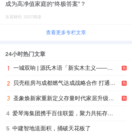
成为高净值家庭的“终极答案”？
乐居财经
3207阅读
查看更多专栏文章
24小时热门文章
一城双响 | 源氏木语「新实木主义——黑标生活提案」发布会落地天津，黑标旗舰店盛大启幕
热
贝壳租房与成都燃气达成战略合作 打通安全巡检“最后一米”
热
圣象焕新家重新定义存量时代家居升级逻辑，筑牢说换就换的底气！
热
4
爱琴海集团携手百佳联盟，聚力共拓存量商业新赛道
5
中建智地送面积，捅破天花板了