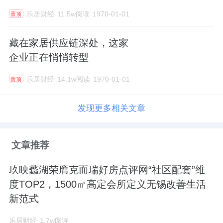
乐居财经
11.5w阅读
1970-01-01
置顶
藏在家居供应链深处，这家
企业正在悄悄转型
乐居财经
14.1w阅读
1970-01-01
置顶
发现更多相关文章
文章推荐
玖映蠡湖荣膺克而瑞好房点评网“社区配套”维
度TOP2，1500㎡高定会所定义无锡改善生活
新范式
乐居财经
1.7w阅读