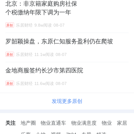
北京：非京籍家庭购房社保
个税缴纳年限下调为一年
乐居财经
9.8w阅读
08-07
原创
罗韶颖操盘，东原仁知服务盈利仍在爬坡
乐居财经
11.1w阅读
08-07
原创
金地商服签约长沙市第四医院
乐居财经
11.6w阅读
08-07
原创
发现更多原创
关注
地产圈
物业直通车
物业满意度
物业
家居