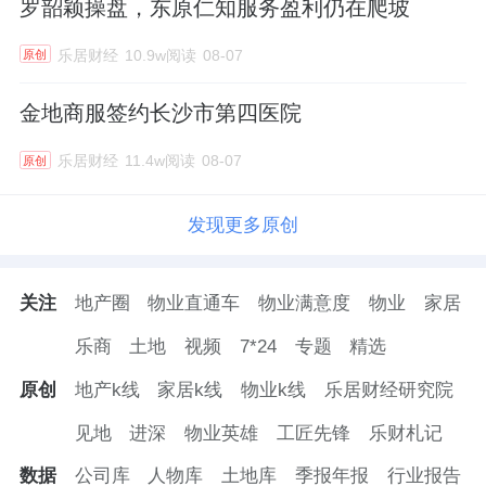
罗韶颖操盘，东原仁知服务盈利仍在爬坡
乐居财经
10.9w阅读
08-07
原创
金地商服签约长沙市第四医院
乐居财经
11.4w阅读
08-07
原创
发现更多原创
关注
地产圈
物业直通车
物业满意度
物业
家居
乐商
土地
视频
7*24
专题
精选
原创
地产k线
家居k线
物业k线
乐居财经研究院
见地
进深
物业英雄
工匠先锋
乐财札记
数据
公司库
人物库
土地库
季报年报
行业报告