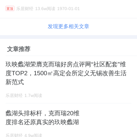
乐居财经
13.6w阅读
1970-01-01
置顶
发现更多相关文章
文章推荐
玖映蠡湖荣膺克而瑞好房点评网“社区配套”维
度TOP2，1500㎡高定会所定义无锡改善生活
新范式
乐居财经
1.7w阅读
蠡湖头排标杆，克而瑞20维
度排名还原真实的玖映蠡湖
乐居财经
4.9w阅读