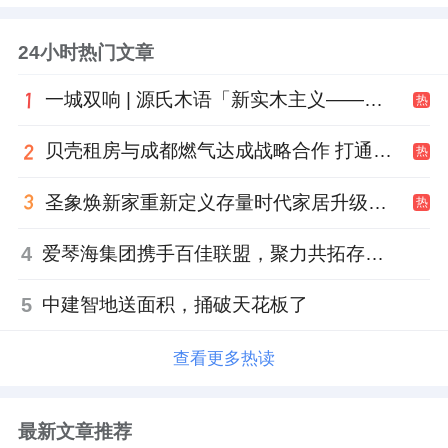
24小时热门文章
一城双响 | 源氏木语「新实木主义——黑标生活提案」发布会落地天津，黑标旗舰店盛大启幕
热
贝壳租房与成都燃气达成战略合作 打通安全巡检“最后一米”
热
圣象焕新家重新定义存量时代家居升级逻辑，筑牢说换就换的底气！
热
4
爱琴海集团携手百佳联盟，聚力共拓存量商业新赛道
5
中建智地送面积，捅破天花板了
查看更多热读
最新文章推荐